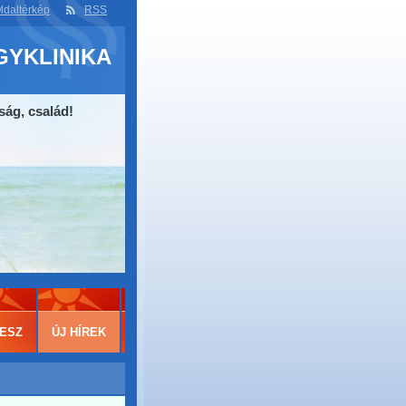
ldaltérkép
RSS
GYKLINIKA
ság, család!
ESZ
ÚJ HÍREK