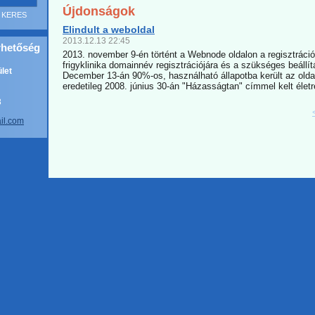
Újdonságok
Elindult a weboldal
2013.12.13 22:45
rhetőség
2013. november 9-én történt a Webnode oldalon a regisztráci
frigyklinika domainnév regisztrációjára és a szükséges beállít
let
December 13-án 90%-os, használható állapotba került az oldal
eredetileg 2008. június 30-án "Házasságtan" címmel kelt életre
8
a
il.com