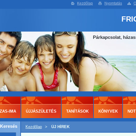
Kezdőlap
Nyomtatás
O
FRI
Párkapcsolat, házas
ZAS-IMA
ÚJJÁSZÜLETÉS
TANÍTÁSOK
KÖNYVEK
NOT
Keresés
Kezdőlap
>
ÚJ HÍREK