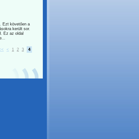
ó. Ezt követően a
ásokra került sor.
. Ez az oldal
...
<<
<
1
2
3
4