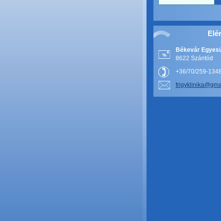
Elé
Békevár Egyesü
8622 Szántód
+36/70/259-134
frigykli
nika@gm