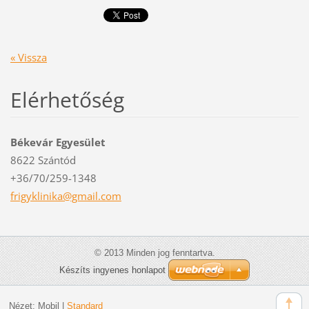
« Vissza
Elérhetőség
Békevár Egyesület
8622 Szántód
+36/70/259-1348
frigykli
nika@gma
il.com
© 2013 Minden jog fenntartva.
Készíts ingyenes honlapot
Nézet:
Mobil
|
Standard