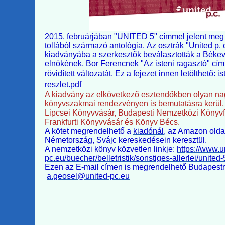
2015. februárjában "UNITED 5" címmel jelent meg 
tollából származó antológia. Az osztrák "United p. 
kiadványába a szerkesztők beválasztották a Béke
elnökének, Bor Ferencnek "Az isteni ragasztó" cím
rövidített változatát. Ez a fejezet innen letölthető:
is
reszlet.pdf
A kiadvány az elkövetkező esztendőkben olyan n
könyvszakmai rendezvényen is bemutatásra kerül,
Lipcsei Könyvvásár, Budapesti Nemzetközi Könyvfe
Frankfurti Könyvvásár és Könyv Bécs.
A kötet megrendelhető a
kiadónál
, az Amazon olda
Németország, Svájc kereskedésein keresztül.
A nemzetközi könyv közvetlen linkje:
https://www.u
pc.eu/buecher/belletristik/sonstiges-allerlei/united-
Ezen az E-mail címen is megrendelhető Budapestr
a.geosel@united-pc.eu