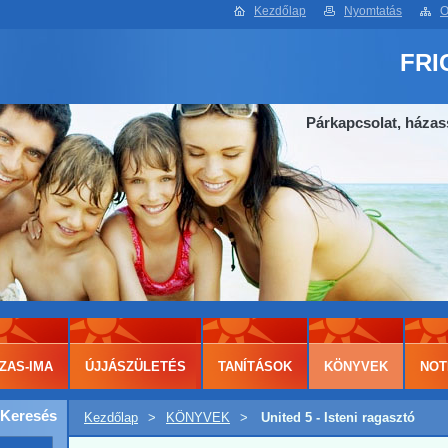
Kezdőlap
Nyomtatás
O
FRI
Párkapcsolat, házas
ZAS-IMA
ÚJJÁSZÜLETÉS
TANÍTÁSOK
KÖNYVEK
NOT
Keresés
Kezdőlap
>
KÖNYVEK
>
United 5 - Isteni ragasztó