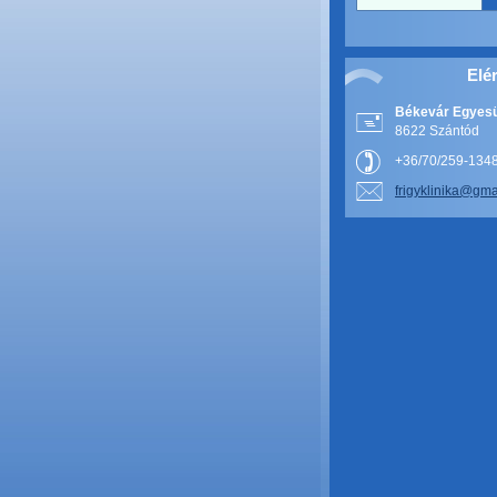
Elé
Békevár Egyesü
8622 Szántód
+36/70/259-134
frigykli
nika@gm