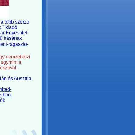
a több szerző
c." kiadó
vár Egyesület
ű írásának
teni-ragaszto-
agy nemzetközi
 úgymint a
sztivál,
lán és Ausztria,
nited-
5.html
ől: