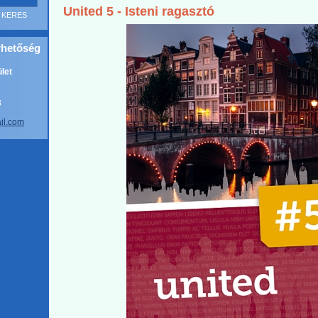
United 5 - Isteni ragasztó
rhetőség
let
8
a
il.com