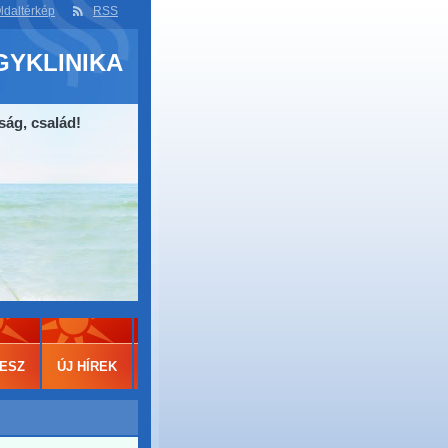
ldaltérkép
RSS
GYKLINIKA
ság, család!
ESZ
ÚJ HÍREK