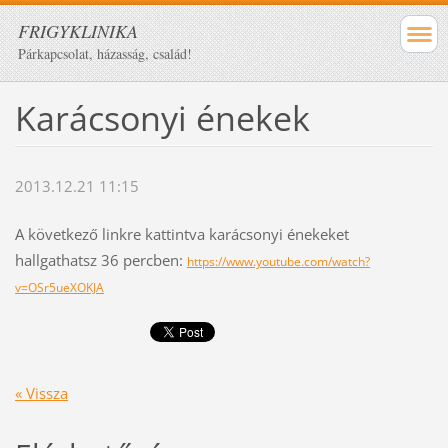
FRIGYKLINIKA
Párkapcsolat, házasság, család!
Karácsonyi énekek
2013.12.21 11:15
A következő linkre kattintva karácsonyi énekeket
hallgathatsz 36 percben:
https://www.youtube.com/watch?
v=OSr5ueXOKJA
« Vissza