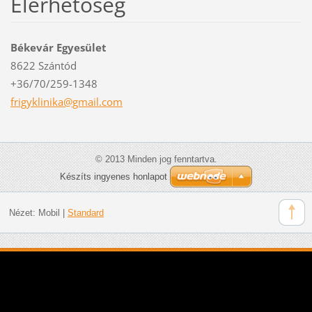
Elérhetőség
Békevár Egyesület
8622 Szántód
+36/70/259-1348
frigykli
nika@gma
il.com
© 2013 Minden jog fenntartva.
Készíts ingyenes honlapot
Nézet:
Mobil
|
Standard