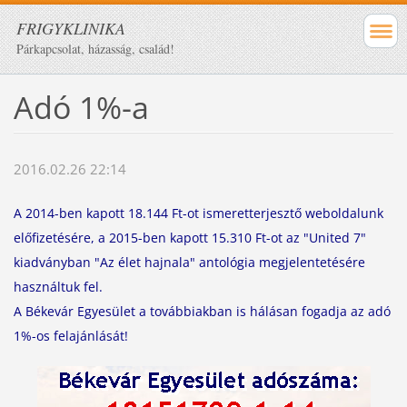
FRIGYKLINIKA
Párkapcsolat, házasság, család!
Adó 1%-a
2016.02.26 22:14
A 2014-ben kapott 18.144 Ft-ot ismeretterjesztő weboldalunk
előfizetésére, a 2015-ben kapott 15.310 Ft-ot az "United 7"
kiadványban "Az élet hajnala" antológia megjelentetésére
használtuk fel.
A Békevár Egyesület a továbbiakban is hálásan fogadja az adó
1%-os felajánlását!