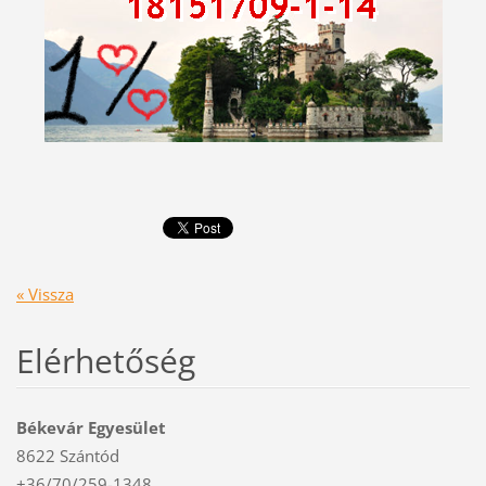
« Vissza
Elérhetőség
Békevár Egyesület
8622 Szántód
+36/70/259-1348